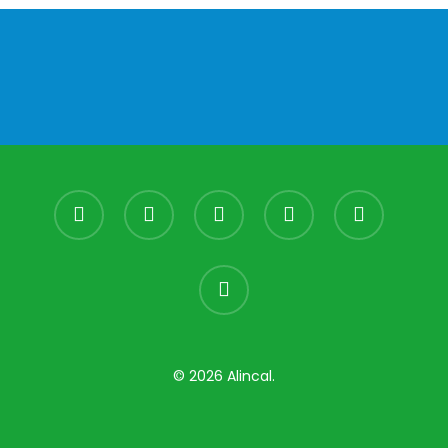
facebook
youtube
instagram
whatsapp
phone
email
© 2026 Alincal.