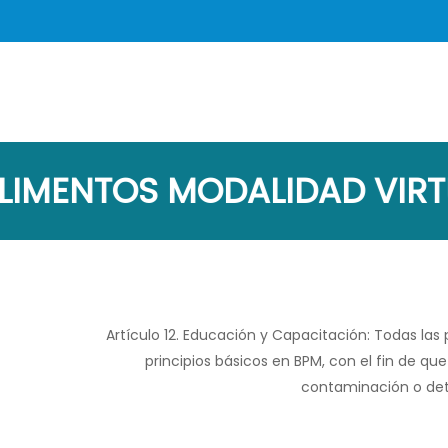
Skip
to
main
content
LIMENTOS MODALIDAD VIRT
Artículo 12. Educación y Capacitación: Todas la
principios básicos en BPM, con el fin de q
contaminación o dete