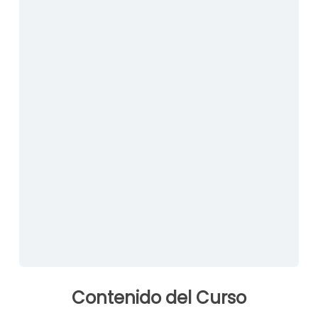
Ingrese usuario que se le envió en la plantilla:
*
Ingrese contraseña que se le envió en la plantilla:
*
Mantenerme conectado
Contenido del Curso