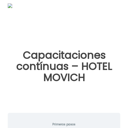
Skip
to
main
content
Capacitaciones
contínuas – HOTEL
MOVICH
Primeros pasos