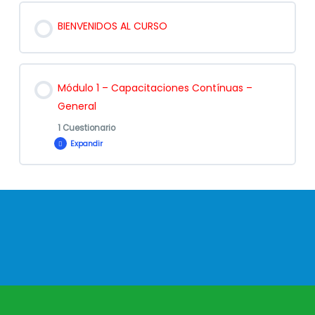
BIENVENIDOS AL CURSO
Módulo 1 – Capacitaciones Contínuas –
General
1 Cuestionario
Expandir
Contenido de la Lección
Evaluación
Módulo 1 –
General