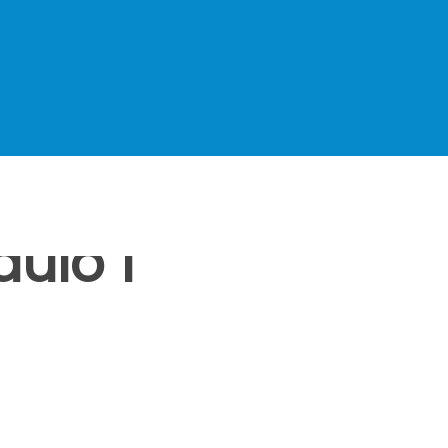
dulo 1