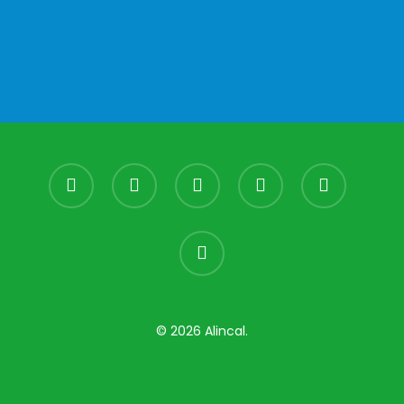
facebook
youtube
instagram
whatsapp
phone
email
© 2026 Alincal.