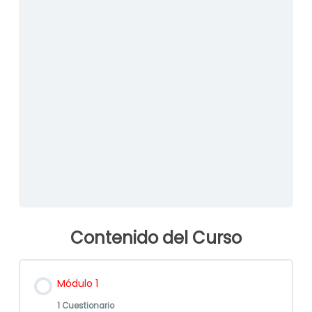
Ingrese contraseña que se le envió en la plantilla:
*
Mantenerme conectado
Contenido del Curso
Módulo 1
1 Cuestionario