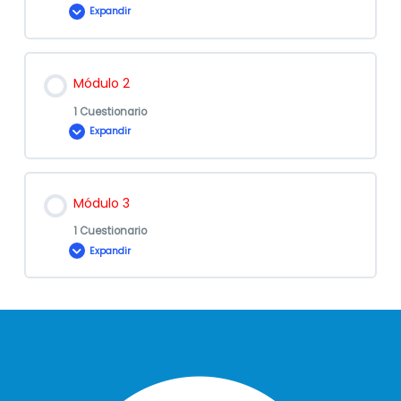
Expandir
Contenido de la Lección
Módulo 2
1 Cuestionario
Expandir
Evaluación
Contenido de la Lección
Módulo 1 – Otros
Módulo 3
1 Cuestionario
Expandir
Evaluación
Contenido de la Lección
Módulo 2 – Otros