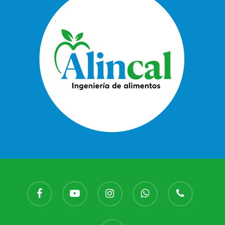
Evaluación
Módulo 3 – Otros
facebook
youtube
instagram
whatsapp
phone
email