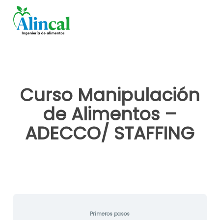
Skip
to
main
content
Curso Manipulación
de Alimentos –
ADECCO/ STAFFING
Primeros pasos