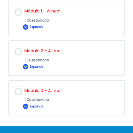
Módulo 1 – Alincal
1 Cuestionario
Expandir
Contenido de la Lección
Módulo 2 – Alincal
1 Cuestionario
Expandir
Evaluación
Contenido de la Lección
Módulo 1 –
Módulo 3 – Alincal
ALINCAL
1 Cuestionario
Expandir
Evaluación
Contenido de la Lección
Módulo 2 – Otros