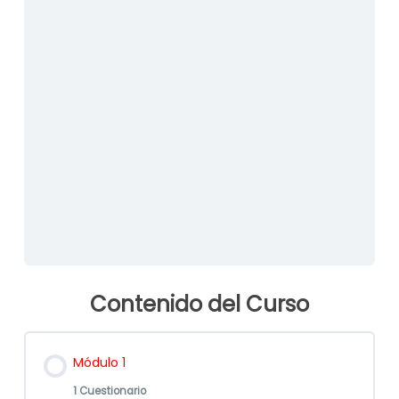
Ingrese contraseña que se le envió en la plantilla:
*
Mantenerme conectado
Contenido del Curso
Módulo 1
1 Cuestionario