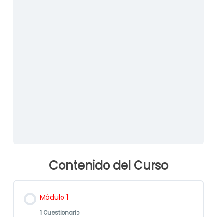
Ingrese contraseña que se le envió en la plantilla:
*
Mantenerme conectado
Contenido del Curso
Módulo 1
1 Cuestionario