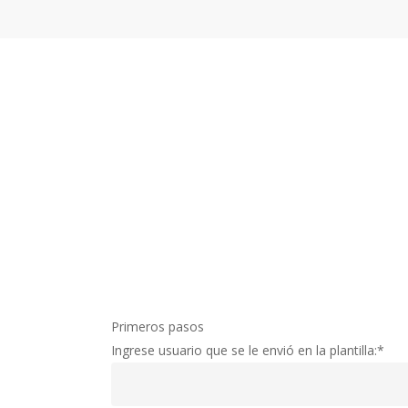
Skip
to
main
content
Primeros pasos
Ingrese usuario que se le envió en la plantilla:
*